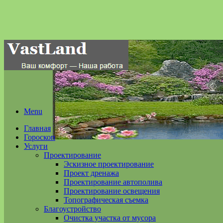
Menu
Главная
Гороскоп
Услуги
Проектирование
Эскизное проектирование
Проект дренажа
Проектирование автополива
Проектирование освещения
Топографическая съемка
Благоустройство
Очистка участка от мусора