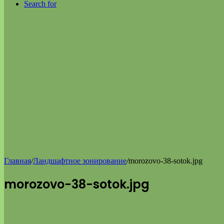
Search for
Главная
/
Ландшафтное зонирование
/
morozovo-38-sotok.jpg
morozovo-38-sotok.jpg