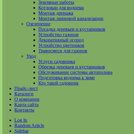
Земляные работы
Котлован для водоема
Монтаж дренажа
Монтаж ливневой канализации
Озеленение
Посадка деревьев и кустарников
Устройство газонов
Декоративный огород
Устройство цветников
Травосмеси для газонов
Уход
Услуги садовника
Обрезка деревьев и кустарников
Обслуживание системы автополива
Подготовка водоема к зиме
Кто такой садовник
Прайс-лист
Каталоги
О компании
Карта сайта
Контакты
Log In
Random Article
Sidebar