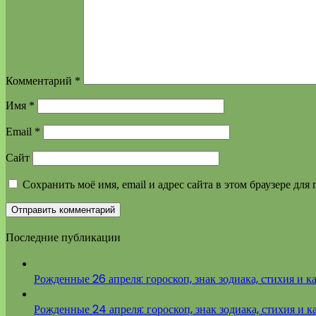
Комментарий
*
Имя
*
Email
*
Сайт
Сохранить моё имя, email и адрес сайта в этом браузере д
Последние публикации
Рожденные 26 апреля: гороскоп, знак зодиака, стихия и к
Рожденные 24 апреля: гороскоп, знак зодиака, стихия и к