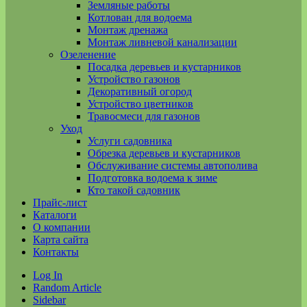
Земляные работы
Котлован для водоема
Монтаж дренажа
Монтаж ливневой канализации
Озеленение
Посадка деревьев и кустарников
Устройство газонов
Декоративный огород
Устройство цветников
Травосмеси для газонов
Уход
Услуги садовника
Обрезка деревьев и кустарников
Обслуживание системы автополива
Подготовка водоема к зиме
Кто такой садовник
Прайс-лист
Каталоги
О компании
Карта сайта
Контакты
Log In
Random Article
Sidebar