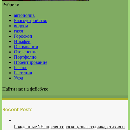
Рубрики
автополив
Благоустройство
водоем
газон
Гороскоп
Нимфеи
О компании
Озеленение
Портфолио
Проектирование
Разное
Растения
Уход
Найти нас на фейсбуке
Recent Posts
Рожденные 26 апреля: гороскоп, знак зодиака, стихия и