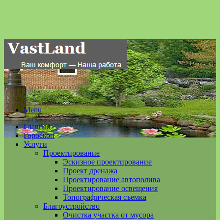
Menu
Главная
Гороскоп
Услуги
Проектирование
Эскизное проектирование
Проект дренажа
Проектирование автополива
Проектирование освещения
Топографическая съемка
Благоустройство
Очистка участка от мусора