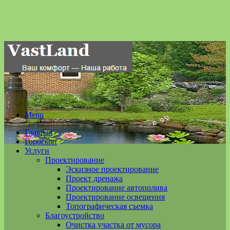
Menu
Главная
Гороскоп
Услуги
Проектирование
Эскизное проектирование
Проект дренажа
Проектирование автополива
Проектирование освещения
Топографическая съемка
Благоустройство
Очистка участка от мусора