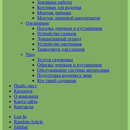
Земляные работы
Котлован для водоема
Монтаж дренажа
Монтаж ливневой канализации
Озеленение
Посадка деревьев и кустарников
Устройство газонов
Декоративный огород
Устройство цветников
Травосмеси для газонов
Уход
Услуги садовника
Обрезка деревьев и кустарников
Обслуживание системы автополива
Подготовка водоема к зиме
Кто такой садовник
Прайс-лист
Каталоги
О компании
Карта сайта
Контакты
Log In
Random Article
Sidebar