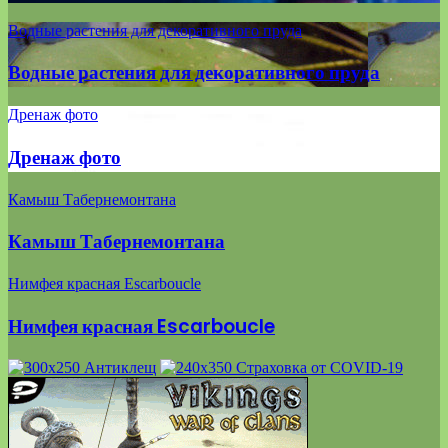
Водные растения для декоративного пруда
Водные растения для декоративного пруда
Дренаж фото
Дренаж фото
Камыш Табернемонтана
Камыш Табернемонтана
Нимфея красная Escarboucle
Нимфея красная Escarboucle