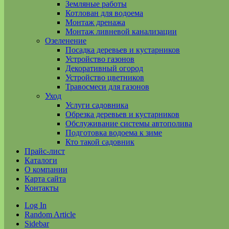
Земляные работы
Котлован для водоема
Монтаж дренажа
Монтаж ливневой канализации
Озеленение
Посадка деревьев и кустарников
Устройство газонов
Декоративный огород
Устройство цветников
Травосмеси для газонов
Уход
Услуги садовника
Обрезка деревьев и кустарников
Обслуживание системы автополива
Подготовка водоема к зиме
Кто такой садовник
Прайс-лист
Каталоги
О компании
Карта сайта
Контакты
Log In
Random Article
Sidebar