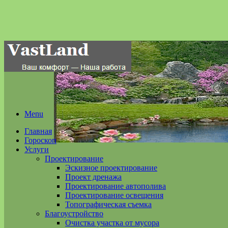
Menu
Главная
Гороскоп
Услуги
Проектирование
Эскизное проектирование
Проект дренажа
Проектирование автополива
Проектирование освещения
Топографическая съемка
Благоустройство
Очистка участка от мусора